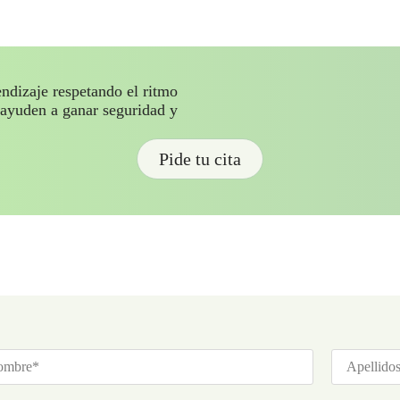
izaje respetando el ritmo
 ayuden a ganar seguridad y
Pide tu cita